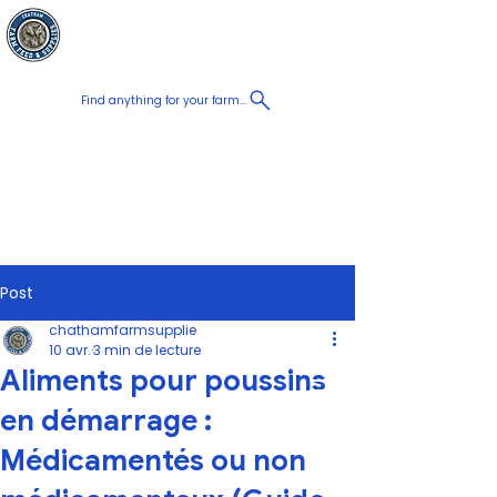
Chatham Farm
Panier
Feed & Supplies
Find anything for your farm...
Proudly
Canadian
Shop on the go, Call us at
+1 226-774-0933​
Post
chathamfarmsupplie
10 avr.
3 min de lecture
Aliments pour poussins
en démarrage :
Médicamentés ou non