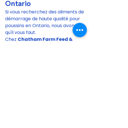
Ontario
Si vous recherchez des aliments de 
démarrage de haute qualité pour 
poussins en Ontario, nous avons ce 
qu'il vous faut.
Chez 
Chatham Farm Feed & 
Supplies
 , nous proposons :
Options de démarrage pour 
poussins avec et sans 
médicaments
marques d'aliments pour le 
bétail de confiance
Commandes groupées et prix 
compétitifs
options de livraison locale
📍 Nous desservons Blenheim, 
Chatham-Kent et les environs.